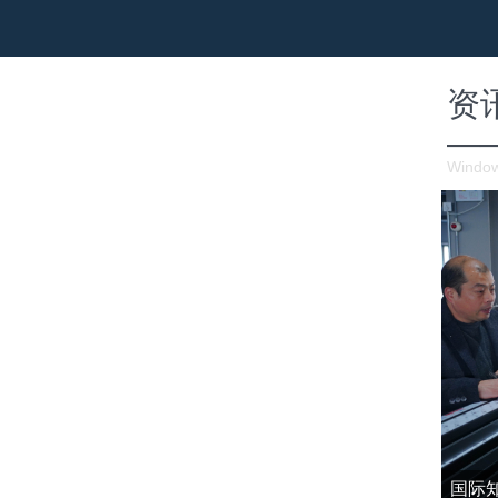
资
—
Window