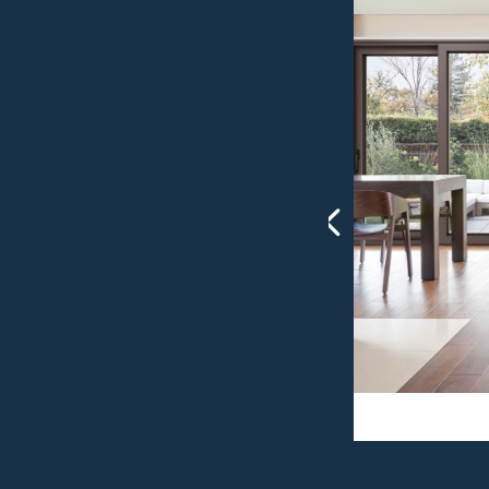
넳
外开窗
内开窗
推拉门